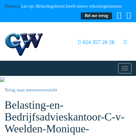
Nieuws:
Let op: Belastingdienst heeft nieuw rekeningnummer
Bel me terug
024 357 28 28
Toggl
navig
Terug naar nieuwsoverzicht
Belasting-en-
Bedrijfsadvieskantoor-C-v-
Weelden-Monique-