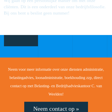
Wij gaan op een persoonlijke manier om met onze
cliënten. Dit is een onderdeel van onze bedrijfsfilosofie.
Bij ons bent u beslist geen nummer!
Neem voor meer informatie over onze diensten administratie,
belastingadvies, loonadministratie, boekhouding zzp, direct
contact op met Belasting- en Bedrijfsadvieskantoor C. van
Weelden!
Neem contact op »