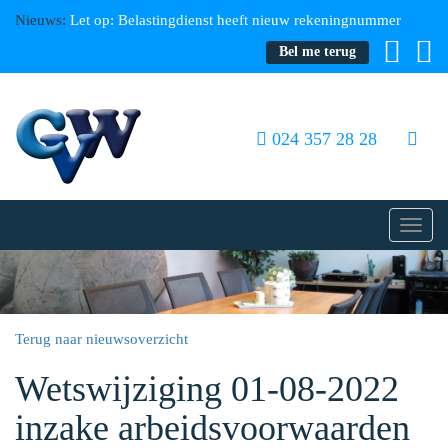
Nieuws:
Let op: Belastingdienst heeft nieuw rekeningnummer
Bel me terug
024 357 28 28
Toggl
navig
Terug naar nieuwsoverzicht
Wetswijziging 01-08-2022
inzake arbeidsvoorwaarden