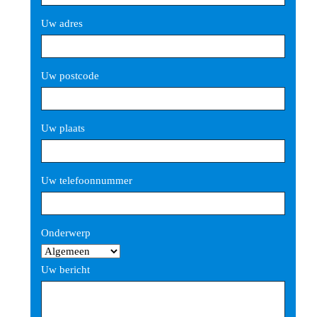
Uw adres
Uw postcode
Uw plaats
Uw telefoonnummer
Gelieve dit veld leeg te laten.
Onderwerp
Uw bericht