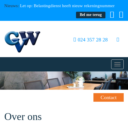
Nieuws:
Let op: Belastingdienst heeft nieuw rekeningnummer
Bel me terug
024 357 28 28
Toggl
navig
Contact
Over ons