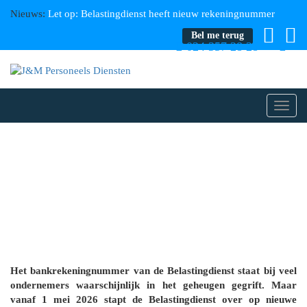
Nieuws:
Let op: Belastingdienst heeft nieuw rekeningnummer
Bel me terug
024 357 28 28
Toggl
navig
Het bankrekeningnummer van de Belastingdienst staat bij veel
ondernemers waarschijnlijk in het geheugen gegrift. Maar
vanaf 1 mei 2026 stapt de Belastingdienst over op nieuwe