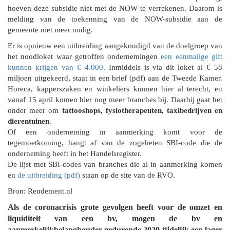
hoeven deze subsidie niet met de NOW te verrekenen. Daarom is
melding van de toekenning van de NOW-subsidie aan de
gemeente niet meer nodig.
Er is opnieuw een uitbreiding aangekondigd van de doelgroep van
het noodloket waar getroffen ondernemingen
een eenmalige gift
kunnen krijgen van € 4.000
. Inmiddels is via dit loket al € 58
miljoen uitgekeerd, staat in een brief (pdf) aan de Tweede Kamer.
Horeca, kapperszaken en winkeliers kunnen hier al terecht, en
vanaf 15 april komen hier nog meer branches bij. Daarbij gaat het
onder meer om
tattooshops, fysiotherapeuten, taxibedrijven en
dierentuinen
.
Of een onderneming in aanmerking komt voor de
tegemoetkoming, hangt af van de zogeheten SBI-code die de
onderneming heeft in het Handelsregister.
De lijst met SBI-codes van branches die al in aanmerking komen
en
de uitbreiding (pdf)
staan op de site van de RVO.
Bron: Rendement.nl
Als de coronacrisis grote gevolgen heeft voor de omzet en
liquiditeit van een bv, mogen de bv en
aanmerkelijkbelanghouder gedurende 2020 tijdelijk een lager