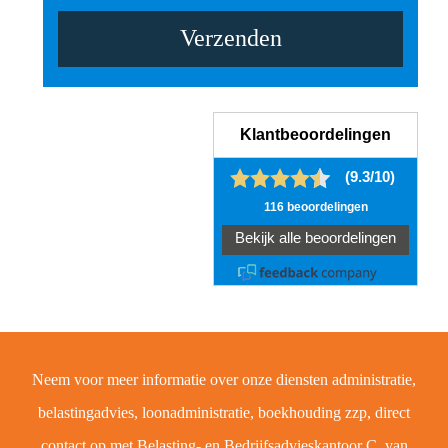
Gelieve dit veld leeg te laten.
Neem voor meer informatie over onze diensten administratie,
belastingadvies, loonadministratie, boekhouding zzp, direct
contact op met Belasting- en Bedrijfsadvieskantoor C. van