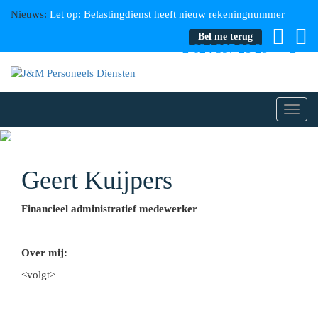
Nieuws:
Let op: Belastingdienst heeft nieuw rekeningnummer
Bel me terug
024 357 28 28
Toggl
navig
Geert Kuijpers
Financieel administratief medewerker
Over mij:
<volgt>