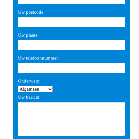
Uw postcode
Uw plaats
Uw telefoonnummer
Gelieve dit veld leeg te laten.
Onderwerp
Uw bericht