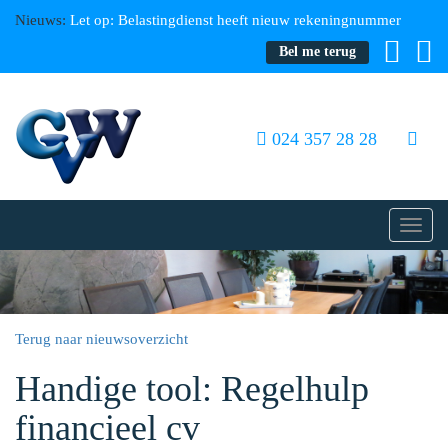
Nieuws:
Let op: Belastingdienst heeft nieuw rekeningnummer
Bel me terug
024 357 28 28
Toggl
navig
Terug naar nieuwsoverzicht
Handige tool: Regelhulp
financieel cv