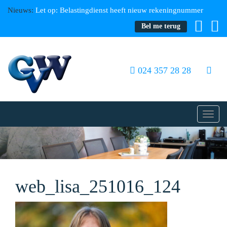
Nieuws:
Let op: Belastingdienst heeft nieuw rekeningnummer
Bel me terug
024 357 28 28
Toggl
navig
web_lisa_251016_124