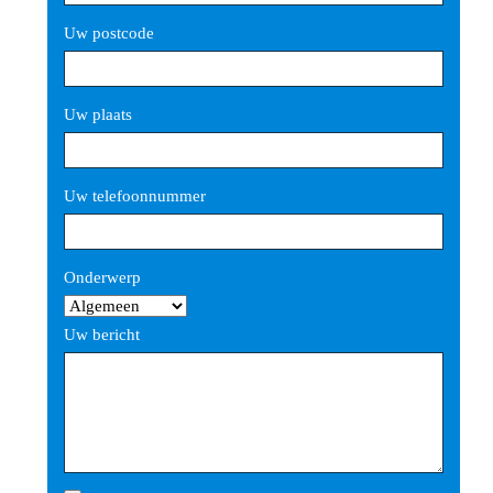
Uw postcode
Uw plaats
Uw telefoonnummer
Gelieve dit veld leeg te laten.
Onderwerp
Uw bericht