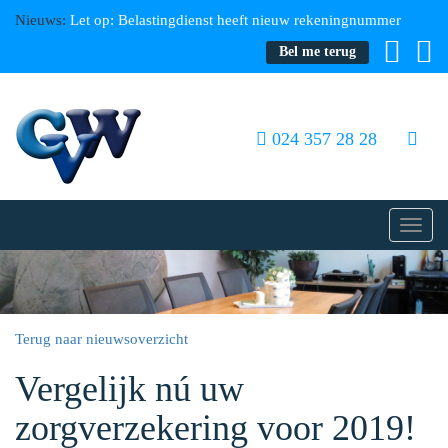
Nieuws:
Let op: Belastingdienst heeft nieuw rekeningnummer
Bel me terug
024 357 28 28
Toggl
navig
Terug naar nieuwsoverzicht
Vergelijk nú uw
zorgverzekering voor 2019!